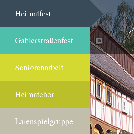
Heimatfest
Gablerstraßenfest
Seniorenarbeit
Heimatchor
Laienspielgruppe