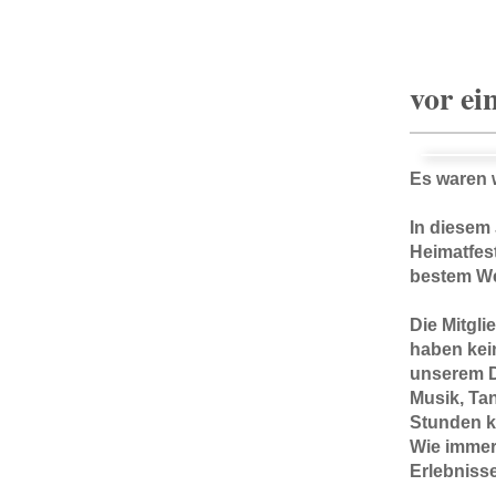
vor ei
Es waren w
In diesem
Heimatfes
bestem Wet
Die Mitgli
haben kei
unserem D
Musik, Ta
Stunden k
Wie immer 
Erlebnisse