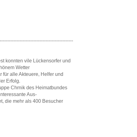
------------------------------------------------
st konnten vile Lückensorfer und
chönem Wetter
 für alle Akteuere, Helfer und
er Erfolg.
ruppe Chrnik des Heimatbundes
interessante Aus-
et, die mehr als 400 Besucher