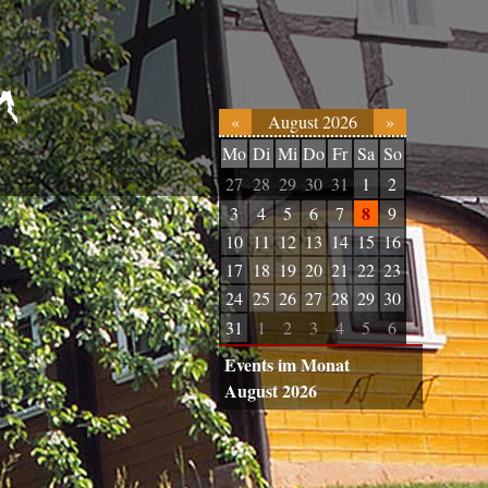
«
August 2026
»
Mo
Di
Mi
Do
Fr
Sa
So
27
28
29
30
31
1
2
8
3
4
5
6
7
9
10
11
12
13
14
15
16
17
18
19
20
21
22
23
24
25
26
27
28
29
30
31
1
2
3
4
5
6
Events im Monat
August 2026