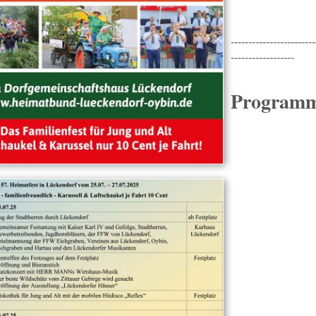
------------------------
------------------
Programm