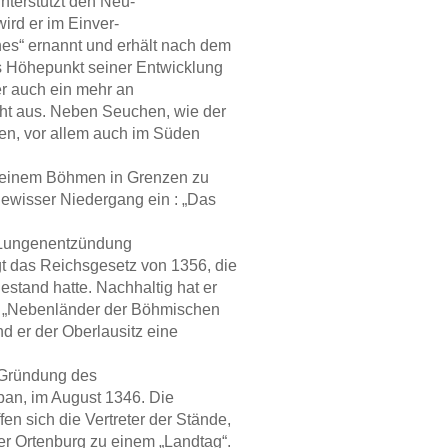
unterstützt den Neu-
ird er im Einver-
es“ ernannt und erhält nach dem
s Höhepunkt seiner Entwicklung
er auch ein mehr an
ht aus. Neben Seuchen, wie der
gen, vor allem auch im Süden
 seinem Böhmen in Grenzen zu
gewisser Niedergang ein : „Das
n Lungenentzündung
t das Reichsgesetz von 1356, die
estand hatte. Nachhaltig hat er
er „Nebenländer der Böhmischen
 er der Oberlausitz eine
e Gründung des
ban, im August 1346. Die
fen sich die Vertreter der Stände,
er Ortenburg zu einem „Landtag“.