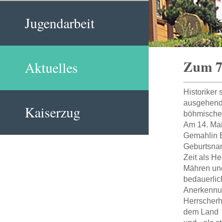
Jugendarbeit
Zum 70
Aktuelles
Historiker 
ausgehende
Kaiserzug
böhmische
Am 14. Mai
Gemahlin E
Geburtsnam
Zeit als H
Mähren und
bedauerlic
Anerkennun
Herrscherh
dem Land