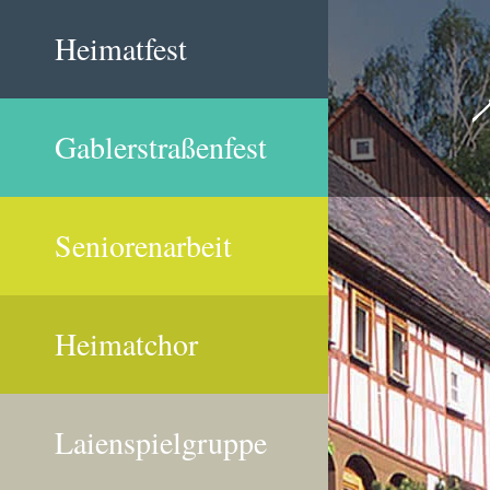
Heimatfest
Gablerstraßenfest
Seniorenarbeit
Heimatchor
Laienspielgruppe