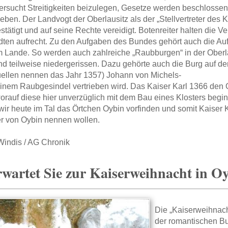
versucht Streitigkeiten beizulegen, Gesetze werden beschlossen
eben. Der Landvogt der Oberlausitz als der „Stellvertreter des
stätigt und auf seine Rechte vereidigt. Botenreiter halten die
dten aufrecht. Zu den Aufgaben des Bundes gehört auch die Au
 Lande. So werden auch zahlreiche „Raubburgen“ in der Oberl
nd teilweise niedergerissen. Dazu gehörte auch die Burg auf 
ellen nennen das Jahr 1357) Johann von Michels-
einem Raubgesindel vertrieben wird. Das Kaiser Karl 1366 den
worauf diese hier unverzüglich mit dem Bau eines Klosters begi
 wir heute im Tal das Örtchen Oybin vorfinden und somit Kaiser
r von Oybin nennen wollen.
indis / AG Chronik
wartet Sie zur Kaiserweihnacht in O
Die „Kaiserweihnacht
der romantischen Bur