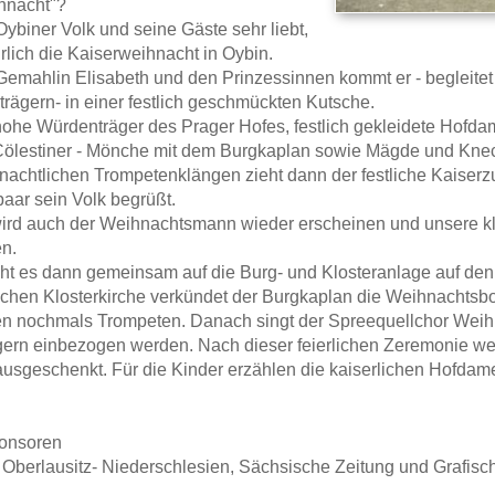
hnacht"?
Oybiner Volk und seine Gäste sehr liebt,
ährlich die Kaiserweihnacht in Oybin.
 Gemahlin Elisabeth und den Prinzessinnen kommt er - begleit
trägern- in einer festlich geschmückten Kutsche.
hohe Würdenträger des Prager Hofes, festlich gekleidete Hofdame
Cölestiner - Mönche mit dem Burgkaplan sowie Mägde und Kne
nachtlichen Trompetenklängen zieht dann der festliche Kaiserz
aar sein Volk begrüßt.
wird auch der Weihnachtsmann wieder erscheinen und unsere 
n.
t es dann gemeinsam auf die Burg- und Klosteranlage auf den
ischen Klosterkirche verkündet der Burgkaplan die Weihnachtsbo
en nochmals Trompeten. Danach singt der Spreequellchor Weihn
ern einbezogen werden. Nach dieser feierlichen Zeremonie w
usgeschenkt. Für die Kinder erzählen die kaiserlichen Hofda
onsoren
Oberlausitz- Niederschlesien, Sächsische Zeitung und Grafisch