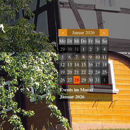
«
Januar 2026
»
Mo
Di
Mi
Do
Fr
Sa
So
29
30
31
1
2
3
4
5
6
7
8
9
10
11
12
13
14
15
16
17
18
19
20
21
22
23
24
25
28
26
27
29
30
31
1
Events im Monat
Januar 2026