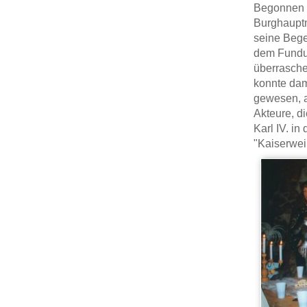
Begonnen h
Burghauptm
seine Bege
dem Fundus
überrasche
konnte dam
gewesen, a
Akteure, d
Karl IV. i
"Kaiserwei