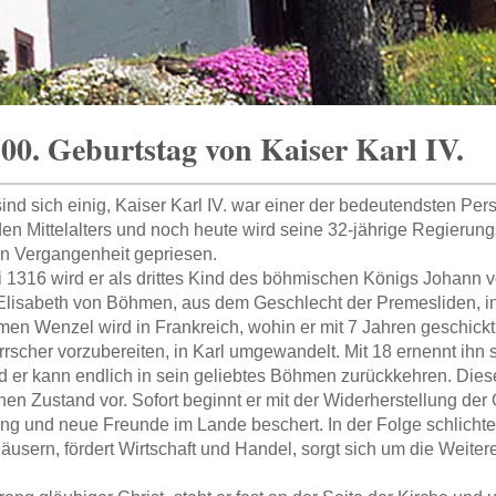
0. Geburtstag von Kaiser Karl IV.
sind sich einig, Kaiser Karl IV. war einer der bedeutendsten Per
n Mittelalters und noch heute wird seine 32-jährige Regierungs
n Vergangenheit gepriesen.
 1316 wird er als drittes Kind des böhmischen Königs Johann
lisabeth von Böhmen, aus dem Geschlecht der Premesliden, i
en Wenzel wird in Frankreich, wohin er mit 7 Jahren geschickt 
errscher vorzubereiten, in Karl umgewandelt. Mit 18 ernennt ihn
 er kann endlich in sein geliebtes Böhmen zurückkehren. Diese
hen Zustand vor. Sofort beginnt er mit der Widerherstellung de
g und neue Freunde im Lande beschert. In der Folge schlichtet
äusern, fördert Wirtschaft und Handel, sorgt sich um die Weite