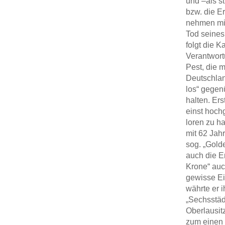
und –als st
bzw. die Er
nehmen mit
Tod seines
folgt die 
Verantwort
Pest, die 
Deutschlan
los“ gegen
halten. Er
einst hoch
loren zu h
mit 62 Jah
sog. „Gold
auch die E
Krone“ auc
gewisse Ei
währte er 
„Sechsstäd
Oberlausitz
zum einen 