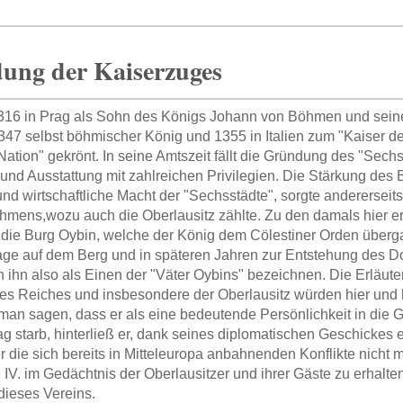
ung der Kaiserzuges
316 in Prag als Sohn des Königs Johann von Böhmen und sein
347 selbst böhmischer König und 1355 in Italien zum "Kaiser d
Nation" gekrönt. In seine Amtszeit fällt die Gründung des "Sec
und Ausstattung mit zahlreichen Privilegien. Die Stärkung des 
und wirtschaftliche Macht der "Sechsstädte", sorgte andererseits
mens,wozu auch die Oberlausitz zählte. Zu den damals hier 
die Burg Oybin, welche der König dem Cölestiner Orden überga
age auf dem Berg und in späteren Jahren zur Entstehung des Dorf
 ihn also als Einen der "Väter Oybins" bezeichnen. Die Erläut
es Reiches und insbesondere der Oberlausitz würden hier und h
man sagen, dass er als eine bedeutende Persönlichkeit in die G
g starb, hinterließ er, dank seines diplomatischen Geschickes ei
r die sich bereits in Mitteleuropa anbahnenden Konflikte nich
 IV. im Gedächtnis der Oberlausitzer und ihrer Gäste zu erhalten
ieses Vereins.