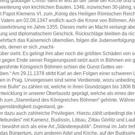
reng gläubiger Christ- steht er fest an der Seite der Kirche und 
weiterung von kirchlichen Bauten. 1346, inzwischen 30-jährig, w
 Papst Klemens VI. zum „König des Heiligen Römischen Reich
 Vaters am 02.09.1347 endlich auch die Krone von Böhmen. Al
Kaiserkrönung im Jahre 1355. Dieses mehr an Macht verlangt ab
ung und diplomatischem Geschick. Rückschläge bleiben da nic
mehrfach das Kaiserreich überrollen, folgen die Judenverfolgun
ds, denen er sich „macht-
über sieht. Es gelingt ihm aber noch die größten Schäden von
st gegen Ende seiner Regierungszeit setzt auch in Böhmen ein 
gerühmte Königreich Böhmen schien die Gunst Gottes ver-
aben.“ Am 29.11.1378 stirbt Karl an den Folgen einer schwere
ren in Prag. Unvergessen sind seine Verdienste, wozu unbeding
ene Bulle“ zu zählen ist, welche in ihren Grundzügen bis 1806 B
ntwicklung in unserer Oberlausitz geprägt, welche als eines d
h zum „Stammland des Königreiches Böhmen“ gehörte. Während
genständigkeit zugestand, ge-
ihr dazu auch zahlreiche Privilegien. Hierzu zählt unbedingt di
tebundes“ mit Kamenz, Budissin, Löbau, Zittau Görlitz und Lau
 bewährt sich als eine Art „Ständerepublik“. Dreimal im Jahr tref
das Bürgertum, zum anderen Adel und Kirche, auf der Budissin