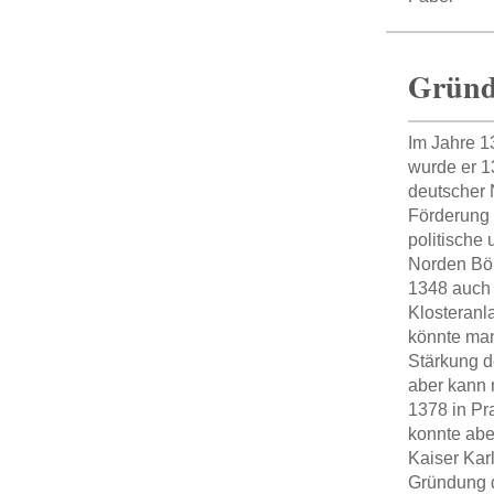
Gründ
Im Jahre 1
wurde er 1
deutscher 
Förderung 
politische 
Norden Böh
1348 auch 
Klosteranl
könnte man
Stärkung d
aber kann 
1378 in Pra
konnte abe
Kaiser Karl
Gründung d