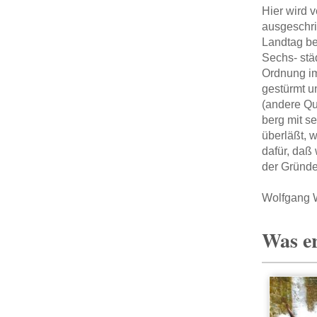
Hier wird 
ausgeschri
Landtag be
Sechs- stä
Ordnung im
gestürmt u
(andere Qu
berg mit s
überläßt, 
dafür, daß
der Gründe
Wolfgang W
Was er