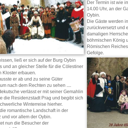
Der Termin ist wie 
14.00 Uhr, an der Ga
Oybin.
Die Gäste werden in 
zurückversetzt und 
damaligen Herrscher
böhmischen König u
Römischen Reiches- 
Gefolge.
issen, ließ er sich auf der Burg Oybin
 und an gleicher Stelle für die Cölestiner
 Kloster erbauen.
musste er ab und zu seine Güter
um nach dem Rechten zu sehen ....
rdekutsche verlässt er mit seiner Gemahlin
e die Residenzstadt Prag und begibt sich
chwerliche Winterreise hierher.
 die romantische Landschaft in der
z und vor allem der Oybin.
et nun die Besucher der