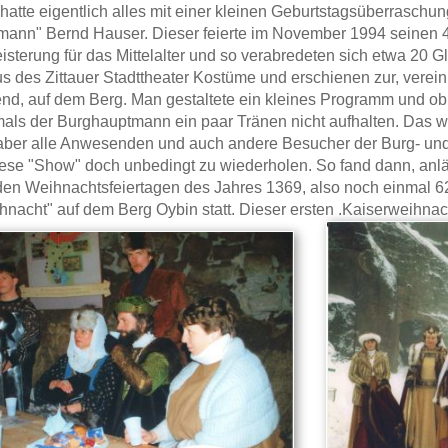
atte eigentlich alles mit einer kleinen Geburtstagsüberraschun
ann" Bernd Hauser. Dieser feierte im November 1994 seinen 
isterung für das Mittelalter und so verabredeten sich etwa 20 G
 des Zittauer Stadttheater Kostüme und erschienen zur, vereinbar
nd, auf dem Berg. Man gestaltete ein kleines Programm und o
als der Burghauptmann ein paar Tränen nicht aufhalten. Das w
ber alle Anwesenden und auch andere Besucher der Burg- und
iese "Show" doch unbedingt zu wiederholen. So fand dann, anl
n den Weihnachtsfeiertagen des Jahres 1369, also noch einmal 62
hnacht" auf dem Berg Oybin statt. Dieser ersten .Kaiserweihnac