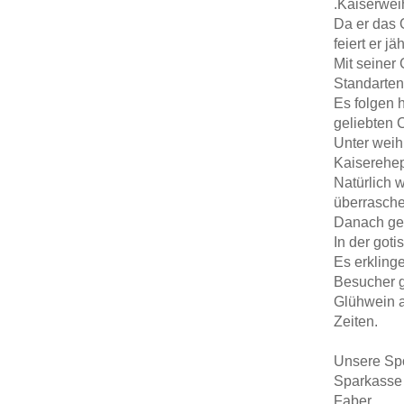
.Kaiserwei
Da er das 
feiert er j
Mit seiner
Standarten
Es folgen 
geliebten 
Unter weih
Kaiserehep
Natürlich 
überrasche
Danach geh
In der got
Es erkling
Besucher g
Glühwein a
Zeiten.
Unsere Sp
Sparkasse 
Faber