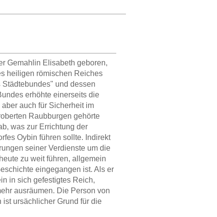
er Gemahlin Elisabeth geboren,
es heiligen römischen Reiches
hs Städtebundes" und dessen
Bundes erhöhte einerseits die
 aber auch für Sicherheit im
eroberten Raubburgen gehörte
b, was zur Errichtung der
es Oybin führen sollte. Indirekt
erungen seiner Verdienste um die
eute zu weit führen, allgemein
eschichte eingegangen ist. Als er
n in sich gefestigtes Reich,
t mehr ausräumen. Die Person von
 ist ursächlicher Grund für die