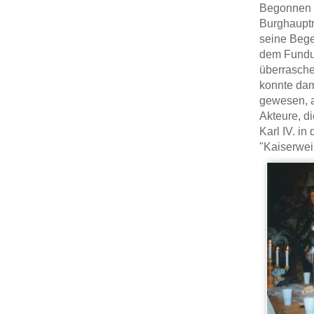
Begonnen h
Burghauptm
seine Bege
dem Fundus
überrasche
konnte dam
gewesen, a
Akteure, d
Karl IV. i
"Kaiserwei