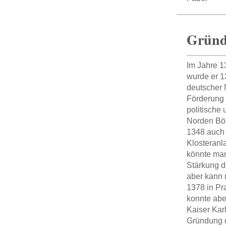
Gründ
Im Jahre 1
wurde er 1
deutscher 
Förderung 
politische 
Norden Böh
1348 auch 
Klosteranl
könnte man
Stärkung d
aber kann 
1378 in Pra
konnte abe
Kaiser Karl
Gründung d