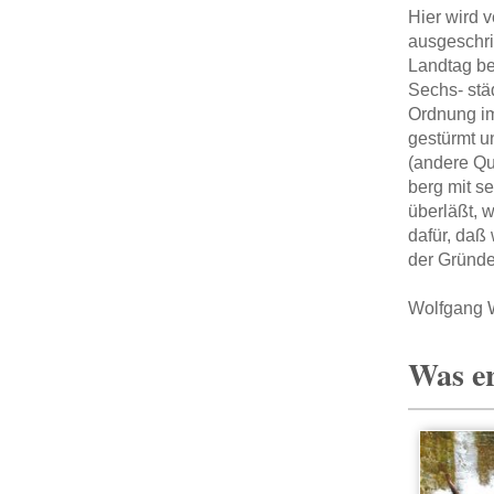
Hier wird 
ausgeschri
Landtag be
Sechs- stä
Ordnung im
gestürmt u
(andere Qu
berg mit s
überläßt, 
dafür, daß
der Gründe
Wolfgang W
Was er