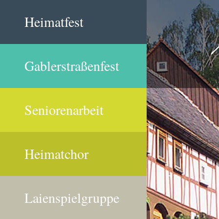
Heimatfest
Gablerstraßenfest
Seniorenarbeit
Heimatchor
Laienspielgruppe