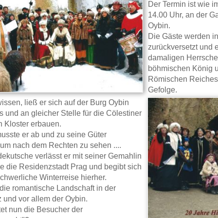
Der Termin ist wie 
14.00 Uhr, an der Ga
Oybin.
Die Gäste werden in 
zurückversetzt und 
damaligen Herrscher
böhmischen König u
Römischen Reiches- 
Gefolge.
issen, ließ er sich auf der Burg Oybin
 und an gleicher Stelle für die Cölestiner
 Kloster erbauen.
musste er ab und zu seine Güter
um nach dem Rechten zu sehen ....
rdekutsche verlässt er mit seiner Gemahlin
e die Residenzstadt Prag und begibt sich
chwerliche Winterreise hierher.
 die romantische Landschaft in der
z und vor allem der Oybin.
et nun die Besucher der