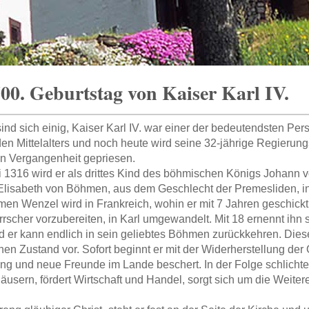
0. Geburtstag von Kaiser Karl IV.
sind sich einig, Kaiser Karl IV. war einer der bedeutendsten Per
n Mittelalters und noch heute wird seine 32-jährige Regierungs
n Vergangenheit gepriesen.
 1316 wird er als drittes Kind des böhmischen Königs Johann
lisabeth von Böhmen, aus dem Geschlecht der Premesliden, i
en Wenzel wird in Frankreich, wohin er mit 7 Jahren geschickt 
errscher vorzubereiten, in Karl umgewandelt. Mit 18 ernennt ihn
 er kann endlich in sein geliebtes Böhmen zurückkehren. Diese
hen Zustand vor. Sofort beginnt er mit der Widerherstellung de
g und neue Freunde im Lande beschert. In der Folge schlichtet
äusern, fördert Wirtschaft und Handel, sorgt sich um die Weite