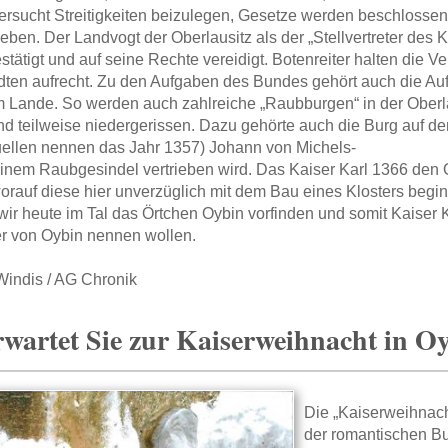
versucht Streitigkeiten beizulegen, Gesetze werden beschlossen
eben. Der Landvogt der Oberlausitz als der „Stellvertreter des
stätigt und auf seine Rechte vereidigt. Botenreiter halten die
dten aufrecht. Zu den Aufgaben des Bundes gehört auch die Au
 Lande. So werden auch zahlreiche „Raubburgen“ in der Oberl
nd teilweise niedergerissen. Dazu gehörte auch die Burg auf 
ellen nennen das Jahr 1357) Johann von Michels-
einem Raubgesindel vertrieben wird. Das Kaiser Karl 1366 den
worauf diese hier unverzüglich mit dem Bau eines Klosters begi
 wir heute im Tal das Örtchen Oybin vorfinden und somit Kaiser
r von Oybin nennen wollen.
indis / AG Chronik
wartet Sie zur Kaiserweihnacht in O
Die „Kaiserweihnacht
der romantischen Bur