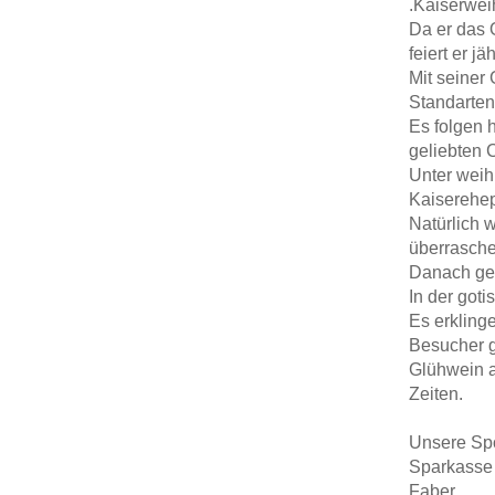
.Kaiserwei
Da er das 
feiert er j
Mit seiner
Standarten
Es folgen 
geliebten 
Unter weih
Kaiserehep
Natürlich 
überrasche
Danach geh
In der got
Es erkling
Besucher g
Glühwein a
Zeiten.
Unsere Sp
Sparkasse 
Faber