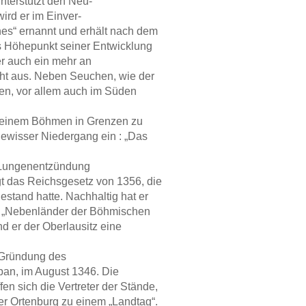
unterstützt den Neu-
ird er im Einver-
es“ ernannt und erhält nach dem
s Höhepunkt seiner Entwicklung
er auch ein mehr an
ht aus. Neben Seuchen, wie der
gen, vor allem auch im Süden
 seinem Böhmen in Grenzen zu
gewisser Niedergang ein : „Das
n Lungenentzündung
t das Reichsgesetz von 1356, die
estand hatte. Nachhaltig hat er
er „Nebenländer der Böhmischen
 er der Oberlausitz eine
e Gründung des
ban, im August 1346. Die
fen sich die Vertreter der Stände,
er Ortenburg zu einem „Landtag“.