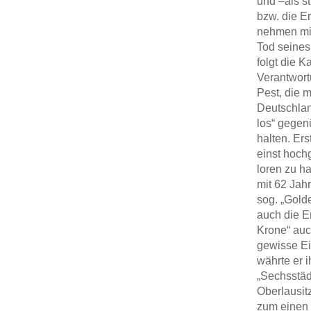
und –als st
bzw. die Er
nehmen mit
Tod seines
folgt die 
Verantwort
Pest, die 
Deutschlan
los“ gegen
halten. Er
einst hoch
loren zu h
mit 62 Jah
sog. „Gold
auch die E
Krone“ auc
gewisse Ei
währte er 
„Sechsstäd
Oberlausitz
zum einen 