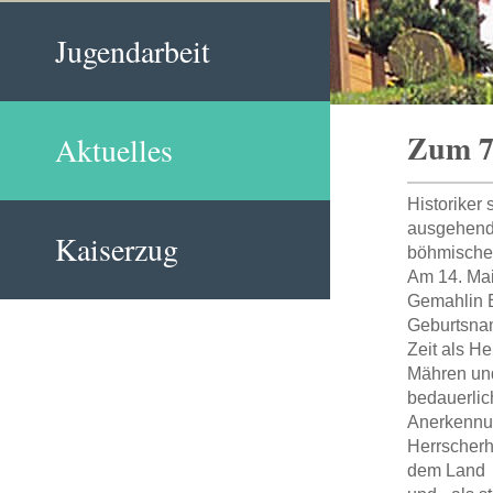
Jugendarbeit
Zum 70
Aktuelles
Historiker 
ausgehende
Kaiserzug
böhmische
Am 14. Mai
Gemahlin E
Geburtsnam
Zeit als H
Mähren und
bedauerlic
Anerkennun
Herrscherh
dem Land