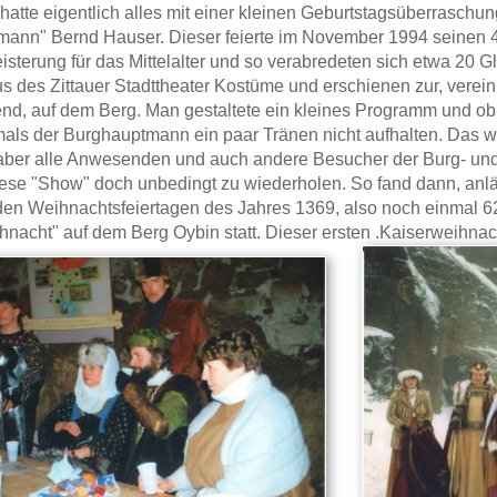
atte eigentlich alles mit einer kleinen Geburtstagsüberraschun
ann" Bernd Hauser. Dieser feierte im November 1994 seinen 
isterung für das Mittelalter und so verabredeten sich etwa 20 G
 des Zittauer Stadttheater Kostüme und erschienen zur, vereinbar
nd, auf dem Berg. Man gestaltete ein kleines Programm und o
als der Burghauptmann ein paar Tränen nicht aufhalten. Das w
ber alle Anwesenden und auch andere Besucher der Burg- und
iese "Show" doch unbedingt zu wiederholen. So fand dann, anl
n den Weihnachtsfeiertagen des Jahres 1369, also noch einmal 62
hnacht" auf dem Berg Oybin statt. Dieser ersten .Kaiserweihnac