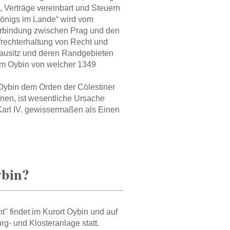
, Verträge vereinbart und Steuern
 Königs im Lande“ wird vom
 Verbindung zwischen Prag und den
frechterhaltung von Recht und
ausitz und deren Randgebieten
dem Oybin von welcher 1349
 Oybin dem Orden der Cölestiner
nnen, ist wesentliche Ursache
 Karl IV. gewissermaßen als Einen
ybin?
" findet im Kurort Oybin und auf
g- und Klosteranlage statt.