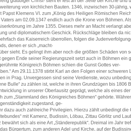
reng gläubiger Christ- steht er fest an der Seite der Kirche und 
weiterung von kirchlichen Bauten. 1346, inzwischen 30-jährig, w
 Papst Klemens VI. zum „König des Heiligen Römischen Reich
 Vaters am 02.09.1347 endlich auch die Krone von Böhmen. Al
Kaiserkrönung im Jahre 1355. Dieses mehr an Macht verlangt ab
ung und diplomatischem Geschick. Rückschläge bleiben da nic
mehrfach das Kaiserreich überrollen, folgen die Judenverfolgun
ds, denen er sich „macht-
über sieht. Es gelingt ihm aber noch die größten Schäden von
st gegen Ende seiner Regierungszeit setzt auch in Böhmen ein 
gerühmte Königreich Böhmen schien die Gunst Gottes ver-
aben.“ Am 29.11.1378 stirbt Karl an den Folgen einer schwere
ren in Prag. Unvergessen sind seine Verdienste, wozu unbeding
ene Bulle“ zu zählen ist, welche in ihren Grundzügen bis 1806 B
ntwicklung in unserer Oberlausitz geprägt, welche als eines d
h zum „Stammland des Königreiches Böhmen“ gehörte. Während
genständigkeit zugestand, ge-
ihr dazu auch zahlreiche Privilegien. Hierzu zählt unbedingt di
tebundes“ mit Kamenz, Budissin, Löbau, Zittau Görlitz und Lau
 bewährt sich als eine Art „Ständerepublik“. Dreimal im Jahr tref
das Bürgertum, zum anderen Adel und Kirche, auf der Budissin