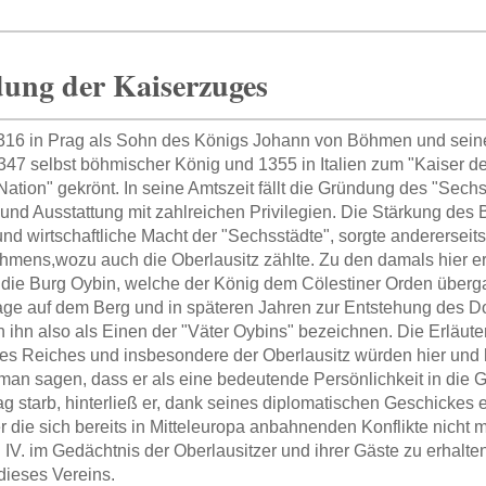
ung der Kaiserzuges
316 in Prag als Sohn des Königs Johann von Böhmen und sein
347 selbst böhmischer König und 1355 in Italien zum "Kaiser d
Nation" gekrönt. In seine Amtszeit fällt die Gründung des "Sec
und Ausstattung mit zahlreichen Privilegien. Die Stärkung des 
und wirtschaftliche Macht der "Sechsstädte", sorgte andererseits
mens,wozu auch die Oberlausitz zählte. Zu den damals hier 
die Burg Oybin, welche der König dem Cölestiner Orden überga
age auf dem Berg und in späteren Jahren zur Entstehung des Dorf
 ihn also als Einen der "Väter Oybins" bezeichnen. Die Erläut
es Reiches und insbesondere der Oberlausitz würden hier und h
man sagen, dass er als eine bedeutende Persönlichkeit in die G
g starb, hinterließ er, dank seines diplomatischen Geschickes ei
r die sich bereits in Mitteleuropa anbahnenden Konflikte nich
 IV. im Gedächtnis der Oberlausitzer und ihrer Gäste zu erhalten
ieses Vereins.