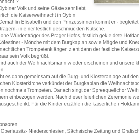
hnacht"?
Oybiner Volk und seine Gäste sehr liebt,
ährlich die Kaiserweihnacht in Oybin.
 Gemahlin Elisabeth und den Prinzessinnen kommt er - begleit
trägern- in einer festlich geschmückten Kutsche.
hohe Würdenträger des Prager Hofes, festlich gekleidete Hofdame
Cölestiner - Mönche mit dem Burgkaplan sowie Mägde und Kne
nachtlichen Trompetenklängen zieht dann der festliche Kaiserz
aar sein Volk begrüßt.
wird auch der Weihnachtsmann wieder erscheinen und unsere 
n.
t es dann gemeinsam auf die Burg- und Klosteranlage auf den
ischen Klosterkirche verkündet der Burgkaplan die Weihnachtsbo
en nochmals Trompeten. Danach singt der Spreequellchor Weihn
ern einbezogen werden. Nach dieser feierlichen Zeremonie w
usgeschenkt. Für die Kinder erzählen die kaiserlichen Hofda
onsoren
Oberlausitz- Niederschlesien, Sächsische Zeitung und Grafisch