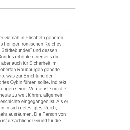
er Gemahlin Elisabeth geboren,
es heiligen römischen Reiches
hs Städtebundes" und dessen
Bundes erhöhte einerseits die
 aber auch für Sicherheit im
eroberten Raubburgen gehörte
b, was zur Errichtung der
es Oybin führen sollte. Indirekt
erungen seiner Verdienste um die
eute zu weit führen, allgemein
eschichte eingegangen ist. Als er
n in sich gefestigtes Reich,
t mehr ausräumen. Die Person von
 ist ursächlicher Grund für die