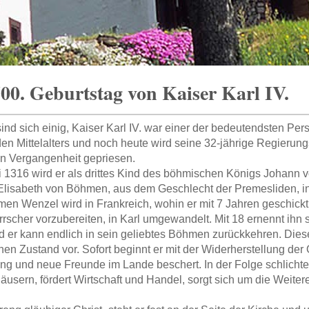
0. Geburtstag von Kaiser Karl IV.
sind sich einig, Kaiser Karl IV. war einer der bedeutendsten Per
n Mittelalters und noch heute wird seine 32-jährige Regierungs
n Vergangenheit gepriesen.
 1316 wird er als drittes Kind des böhmischen Königs Johann
lisabeth von Böhmen, aus dem Geschlecht der Premesliden, i
en Wenzel wird in Frankreich, wohin er mit 7 Jahren geschickt 
errscher vorzubereiten, in Karl umgewandelt. Mit 18 ernennt ihn
 er kann endlich in sein geliebtes Böhmen zurückkehren. Diese
hen Zustand vor. Sofort beginnt er mit der Widerherstellung de
g und neue Freunde im Lande beschert. In der Folge schlichtet
äusern, fördert Wirtschaft und Handel, sorgt sich um die Weite