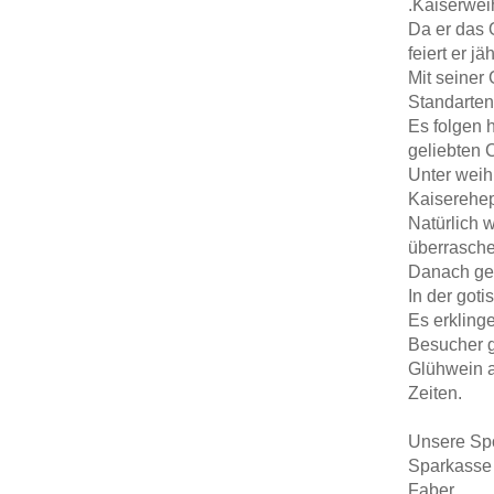
.Kaiserwei
Da er das 
feiert er j
Mit seiner
Standarten
Es folgen 
geliebten 
Unter weih
Kaiserehep
Natürlich 
überrasche
Danach geh
In der got
Es erkling
Besucher g
Glühwein a
Zeiten.
Unsere Sp
Sparkasse 
Faber