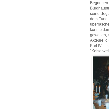
Begonnen h
Burghauptm
seine Bege
dem Fundus
überrasche
konnte dam
gewesen, a
Akteure, d
Karl IV. i
"Kaiserwei