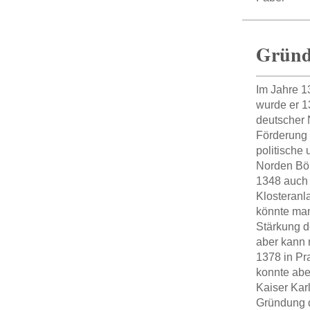
Gründ
Im Jahre 1
wurde er 1
deutscher 
Förderung 
politische 
Norden Böh
1348 auch 
Klosteranl
könnte man
Stärkung d
aber kann 
1378 in Pra
konnte abe
Kaiser Karl
Gründung d