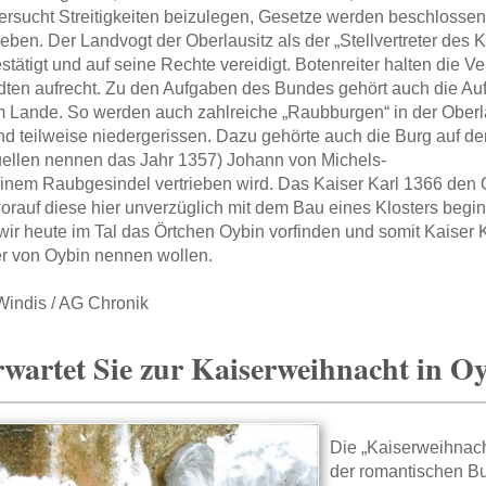
versucht Streitigkeiten beizulegen, Gesetze werden beschlossen
eben. Der Landvogt der Oberlausitz als der „Stellvertreter des
stätigt und auf seine Rechte vereidigt. Botenreiter halten die
dten aufrecht. Zu den Aufgaben des Bundes gehört auch die Au
 Lande. So werden auch zahlreiche „Raubburgen“ in der Oberl
nd teilweise niedergerissen. Dazu gehörte auch die Burg auf 
ellen nennen das Jahr 1357) Johann von Michels-
einem Raubgesindel vertrieben wird. Das Kaiser Karl 1366 den
worauf diese hier unverzüglich mit dem Bau eines Klosters begi
 wir heute im Tal das Örtchen Oybin vorfinden und somit Kaiser
r von Oybin nennen wollen.
indis / AG Chronik
wartet Sie zur Kaiserweihnacht in O
Die „Kaiserweihnacht
der romantischen Bur