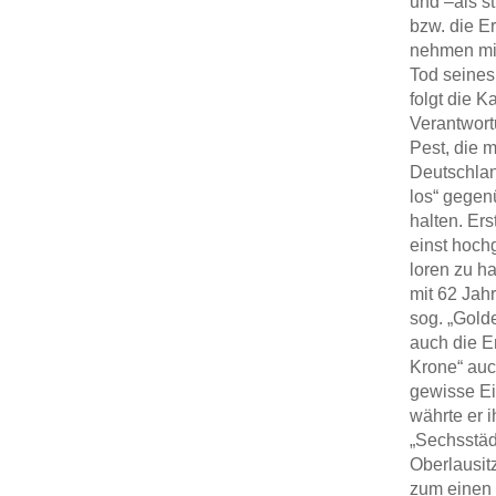
und –als st
bzw. die Er
nehmen mit
Tod seines
folgt die 
Verantwort
Pest, die 
Deutschlan
los“ gegen
halten. Er
einst hoch
loren zu h
mit 62 Jah
sog. „Gold
auch die E
Krone“ auc
gewisse Ei
währte er 
„Sechsstäd
Oberlausitz
zum einen 