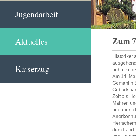
Jugendarbeit
Zum 70
Aktuelles
Historiker 
ausgehende
Kaiserzug
böhmische
Am 14. Mai
Gemahlin E
Geburtsnam
Zeit als H
Mähren und
bedauerlic
Anerkennun
Herrscherh
dem Land