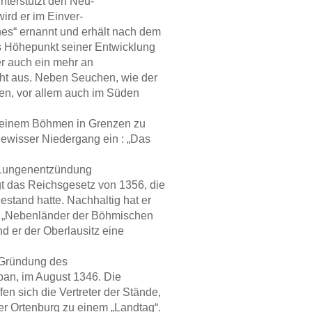
unterstützt den Neu-
ird er im Einver-
es“ ernannt und erhält nach dem
s Höhepunkt seiner Entwicklung
er auch ein mehr an
ht aus. Neben Seuchen, wie der
gen, vor allem auch im Süden
 seinem Böhmen in Grenzen zu
gewisser Niedergang ein : „Das
n Lungenentzündung
t das Reichsgesetz von 1356, die
estand hatte. Nachhaltig hat er
er „Nebenländer der Böhmischen
 er der Oberlausitz eine
e Gründung des
ban, im August 1346. Die
fen sich die Vertreter der Stände,
er Ortenburg zu einem „Landtag“.