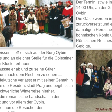
Der Termin ist wie 
14.00 Uhr, an der Ga
Oybin.
Die Gäste werden in 
zurückversetzt und 
damaligen Herrscher
böhmischen König u
Römischen Reiches- 
Gefolge.
issen, ließ er sich auf der Burg Oybin
 und an gleicher Stelle für die Cölestiner
 Kloster erbauen.
musste er ab und zu seine Güter
um nach dem Rechten zu sehen ....
rdekutsche verlässt er mit seiner Gemahlin
e die Residenzstadt Prag und begibt sich
chwerliche Winterreise hierher.
 die romantische Landschaft in der
z und vor allem der Oybin.
et nun die Besucher der