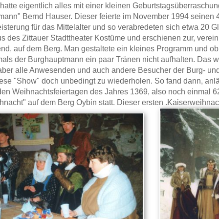
atte eigentlich alles mit einer kleinen Geburtstagsüberraschun
ann" Bernd Hauser. Dieser feierte im November 1994 seinen 
isterung für das Mittelalter und so verabredeten sich etwa 20 G
 des Zittauer Stadttheater Kostüme und erschienen zur, vereinbar
nd, auf dem Berg. Man gestaltete ein kleines Programm und o
als der Burghauptmann ein paar Tränen nicht aufhalten. Das w
ber alle Anwesenden und auch andere Besucher der Burg- und
iese "Show" doch unbedingt zu wiederholen. So fand dann, anl
n den Weihnachtsfeiertagen des Jahres 1369, also noch einmal 62
hnacht" auf dem Berg Oybin statt. Dieser ersten .Kaiserweihnac