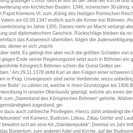
reng gläubiger Christ- steht er fest an der Seite der Kirche und 
weiterung von kirchlichen Bauten. 1346, inzwischen 30-jährig, w
 Papst Klemens VI. zum „König des Heiligen Römischen Reich
 Vaters am 02.09.1347 endlich auch die Krone von Böhmen. Al
Kaiserkrönung im Jahre 1355. Dieses mehr an Macht verlangt ab
ung und diplomatischem Geschick. Rückschläge bleiben da nic
mehrfach das Kaiserreich überrollen, folgen die Judenverfolgun
ds, denen er sich „macht-
über sieht. Es gelingt ihm aber noch die größten Schäden von
st gegen Ende seiner Regierungszeit setzt auch in Böhmen ein 
gerühmte Königreich Böhmen schien die Gunst Gottes ver-
aben.“ Am 29.11.1378 stirbt Karl an den Folgen einer schwere
ren in Prag. Unvergessen sind seine Verdienste, wozu unbeding
ene Bulle“ zu zählen ist, welche in ihren Grundzügen bis 1806 B
ntwicklung in unserer Oberlausitz geprägt, welche als eines d
h zum „Stammland des Königreiches Böhmen“ gehörte. Während
genständigkeit zugestand, ge-
ihr dazu auch zahlreiche Privilegien. Hierzu zählt unbedingt di
tebundes“ mit Kamenz, Budissin, Löbau, Zittau Görlitz und Lau
 bewährt sich als eine Art „Ständerepublik“. Dreimal im Jahr tref
das Bürgertum, zum anderen Adel und Kirche, auf der Budissin