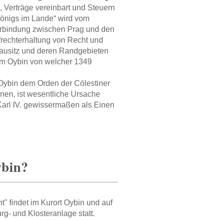
, Verträge vereinbart und Steuern
 Königs im Lande“ wird vom
 Verbindung zwischen Prag und den
frechterhaltung von Recht und
ausitz und deren Randgebieten
dem Oybin von welcher 1349
 Oybin dem Orden der Cölestiner
nnen, ist wesentliche Ursache
 Karl IV. gewissermaßen als Einen
ybin?
" findet im Kurort Oybin und auf
g- und Klosteranlage statt.