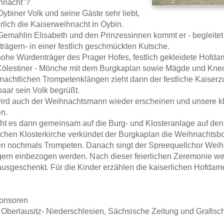
hnacht"?
Oybiner Volk und seine Gäste sehr liebt,
ährlich die Kaiserweihnacht in Oybin.
 Gemahlin Elisabeth und den Prinzessinnen kommt er - begleit
trägern- in einer festlich geschmückten Kutsche.
hohe Würdenträger des Prager Hofes, festlich gekleidete Hofdame
Cölestiner - Mönche mit dem Burgkaplan sowie Mägde und Kne
nachtlichen Trompetenklängen zieht dann der festliche Kaiserz
aar sein Volk begrüßt.
wird auch der Weihnachtsmann wieder erscheinen und unsere 
n.
t es dann gemeinsam auf die Burg- und Klosteranlage auf den
ischen Klosterkirche verkündet der Burgkaplan die Weihnachtsbo
en nochmals Trompeten. Danach singt der Spreequellchor Weihn
ern einbezogen werden. Nach dieser feierlichen Zeremonie w
usgeschenkt. Für die Kinder erzählen die kaiserlichen Hofda
onsoren
Oberlausitz- Niederschlesien, Sächsische Zeitung und Grafisch