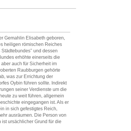
er Gemahlin Elisabeth geboren,
es heiligen römischen Reiches
hs Städtebundes" und dessen
Bundes erhöhte einerseits die
 aber auch für Sicherheit im
eroberten Raubburgen gehörte
b, was zur Errichtung der
es Oybin führen sollte. Indirekt
erungen seiner Verdienste um die
eute zu weit führen, allgemein
eschichte eingegangen ist. Als er
n in sich gefestigtes Reich,
t mehr ausräumen. Die Person von
 ist ursächlicher Grund für die