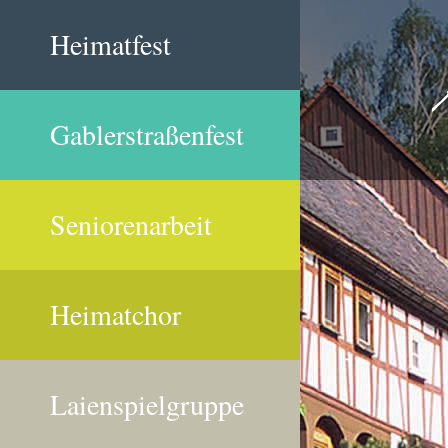
Heimatfest
Gablerstraßenfest
Seniorenarbeit
Heimatchor
Laienspielgruppe