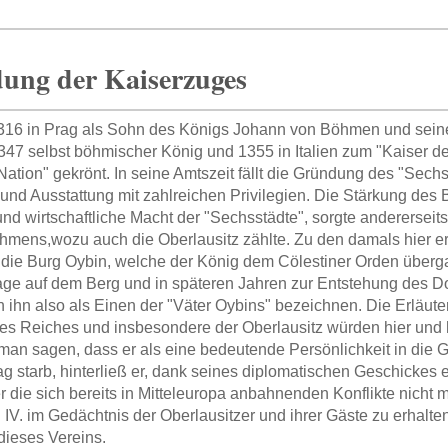
ung der Kaiserzuges
316 in Prag als Sohn des Königs Johann von Böhmen und sein
347 selbst böhmischer König und 1355 in Italien zum "Kaiser d
Nation" gekrönt. In seine Amtszeit fällt die Gründung des "Sec
und Ausstattung mit zahlreichen Privilegien. Die Stärkung des 
und wirtschaftliche Macht der "Sechsstädte", sorgte andererseits
mens,wozu auch die Oberlausitz zählte. Zu den damals hier 
die Burg Oybin, welche der König dem Cölestiner Orden überga
age auf dem Berg und in späteren Jahren zur Entstehung des Dorf
 ihn also als Einen der "Väter Oybins" bezeichnen. Die Erläut
es Reiches und insbesondere der Oberlausitz würden hier und h
man sagen, dass er als eine bedeutende Persönlichkeit in die G
g starb, hinterließ er, dank seines diplomatischen Geschickes ei
r die sich bereits in Mitteleuropa anbahnenden Konflikte nich
 IV. im Gedächtnis der Oberlausitzer und ihrer Gäste zu erhalten
ieses Vereins.