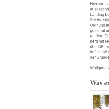
Hier wird 
ausgeschri
Landtag be
Sechs- stä
Ordnung im
gestürmt u
(andere Qu
berg mit s
überläßt, 
dafür, daß
der Gründe
Wolfgang W
Was er