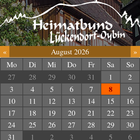
«
August 2026
»
Mo
Di
Mi
Do
Fr
Sa
So
27
28
29
30
31
1
2
8
3
4
5
6
7
9
10
11
12
13
14
15
16
17
18
19
20
21
22
23
24
25
26
27
28
29
30
31
1
2
3
4
5
6