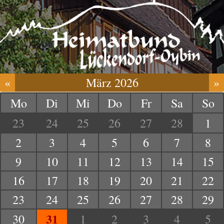
«
März 2026
»
Mo
Di
Mi
Do
Fr
Sa
So
23
24
25
26
27
28
1
2
3
4
5
6
7
8
9
10
11
12
13
14
15
16
17
18
19
20
21
22
23
24
25
26
27
28
29
31
30
1
2
3
4
5