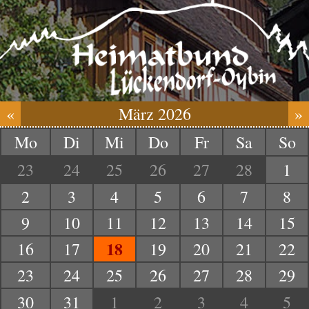
«
März 2026
»
Mo
Di
Mi
Do
Fr
Sa
So
23
24
25
26
27
28
1
2
3
4
5
6
7
8
9
10
11
12
13
14
15
18
16
17
19
20
21
22
23
24
25
26
27
28
29
30
31
1
2
3
4
5