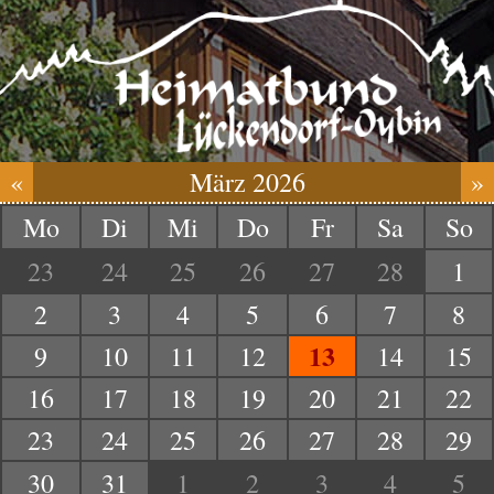
«
März 2026
»
Mo
Di
Mi
Do
Fr
Sa
So
23
24
25
26
27
28
1
2
3
4
5
6
7
8
13
9
10
11
12
14
15
16
17
18
19
20
21
22
23
24
25
26
27
28
29
30
31
1
2
3
4
5