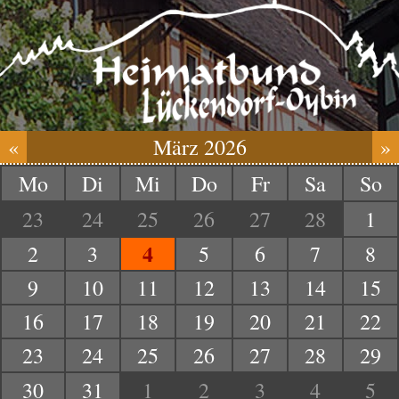
«
März 2026
»
Mo
Di
Mi
Do
Fr
Sa
So
23
24
25
26
27
28
1
4
2
3
5
6
7
8
9
10
11
12
13
14
15
16
17
18
19
20
21
22
23
24
25
26
27
28
29
30
31
1
2
3
4
5