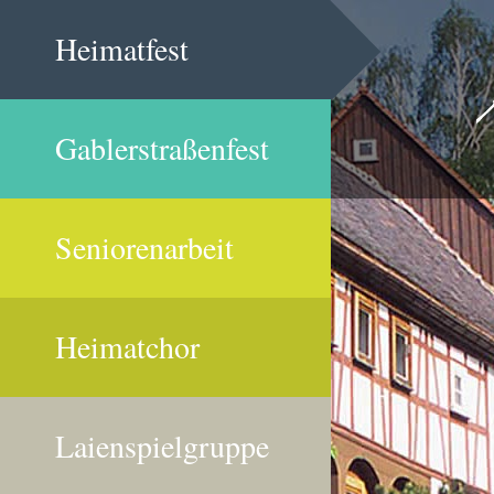
Heimatfest
Gablerstraßenfest
Seniorenarbeit
Heimatchor
Laienspielgruppe