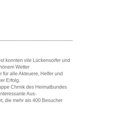
------------------------------------------------
st konnten vile Lückensorfer und
chönem Wetter
 für alle Akteuere, Helfer und
er Erfolg.
ruppe Chrnik des Heimatbundes
interessante Aus-
et, die mehr als 400 Besucher