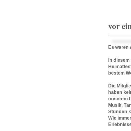
vor ei
Es waren w
In diesem
Heimatfes
bestem Wet
Die Mitgli
haben kei
unserem D
Musik, Ta
Stunden k
Wie immer 
Erlebnisse