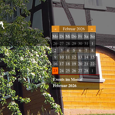
«
Februar 2026
»
Mo
Di
Mi
Do
Fr
Sa
So
26
27
28
29
30
31
1
2
3
4
5
6
7
8
9
10
11
12
13
14
15
16
17
18
19
20
21
22
23
24
25
26
27
28
1
Events im Monat
Februar 2026