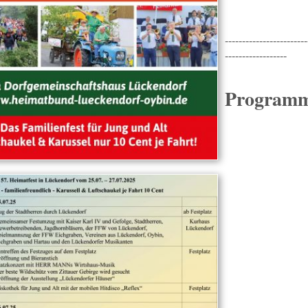
------------------------
------------------
Programm