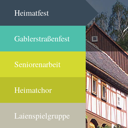
Heimatfest
Gablerstraßenfest
Seniorenarbeit
Heimatchor
Laienspielgruppe