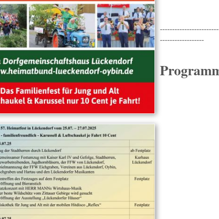
------------------------
------------------
Programm