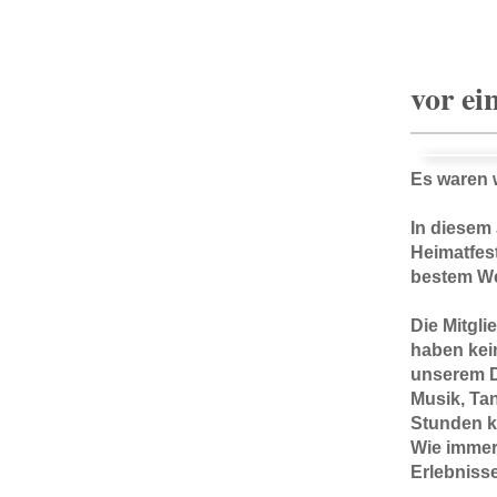
vor ei
Es waren w
In diesem
Heimatfes
bestem Wet
Die Mitgli
haben kei
unserem D
Musik, Ta
Stunden k
Wie immer 
Erlebnisse