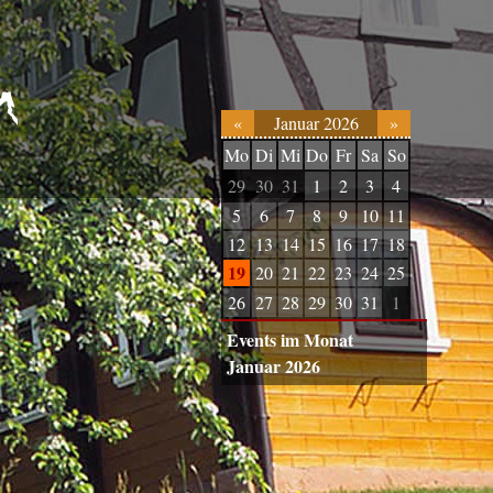
«
Januar 2026
»
Mo
Di
Mi
Do
Fr
Sa
So
29
30
31
1
2
3
4
5
6
7
8
9
10
11
12
13
14
15
16
17
18
19
20
21
22
23
24
25
26
27
28
29
30
31
1
Events im Monat
Januar 2026