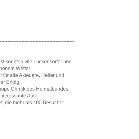
------------------------------------------------
st konnten vile Lückensorfer und
chönem Wetter
 für alle Akteuere, Helfer und
er Erfolg.
ruppe Chrnik des Heimatbundes
interessante Aus-
et, die mehr als 400 Besucher