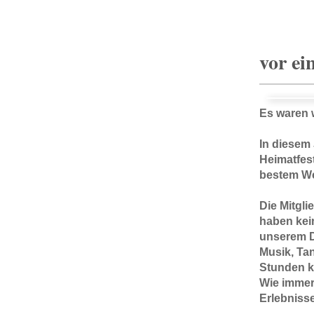
vor ei
Es waren w
In diesem
Heimatfes
bestem Wet
Die Mitgli
haben kei
unserem D
Musik, Ta
Stunden k
Wie immer 
Erlebnisse