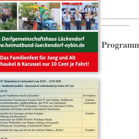
------------------------
------------------
Programm