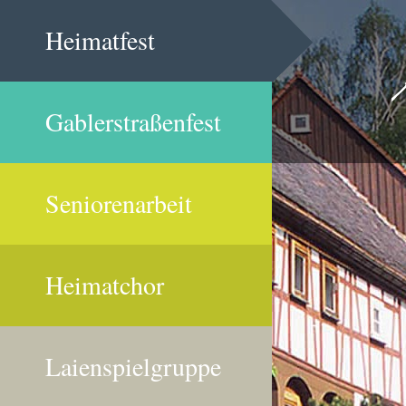
Heimatfest
Gablerstraßenfest
Seniorenarbeit
Heimatchor
Laienspielgruppe