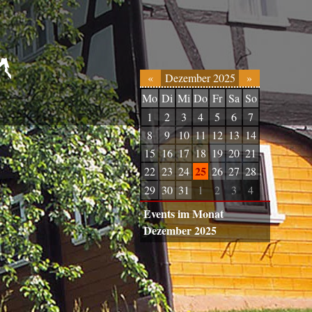
«
Dezember 2025
»
Mo
Di
Mi
Do
Fr
Sa
So
1
2
3
4
5
6
7
8
9
10
11
12
13
14
15
16
17
18
19
20
21
25
22
23
24
26
27
28
29
30
31
1
2
3
4
Events im Monat
Dezember 2025