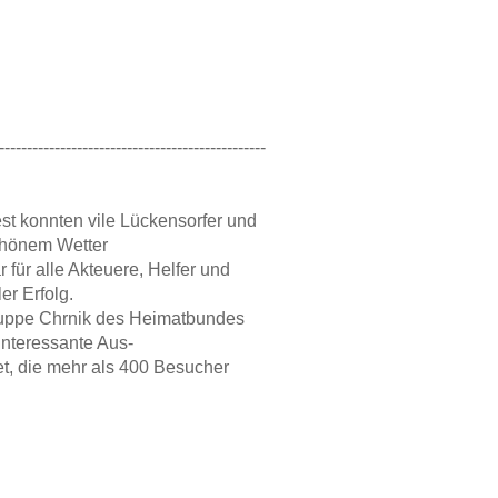
------------------------------------------------
st konnten vile Lückensorfer und
chönem Wetter
 für alle Akteuere, Helfer und
er Erfolg.
ruppe Chrnik des Heimatbundes
interessante Aus-
et, die mehr als 400 Besucher