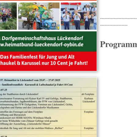
------------------------
------------------
Programm