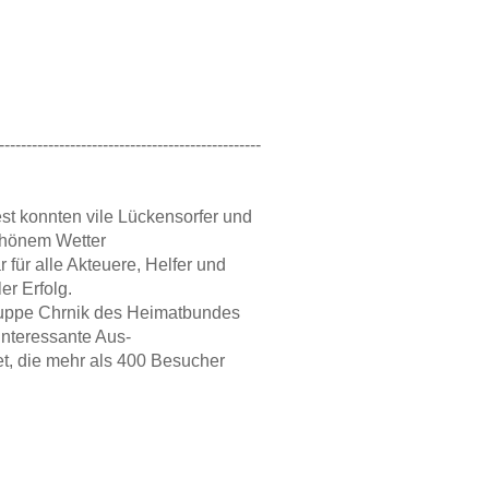
------------------------------------------------
st konnten vile Lückensorfer und
chönem Wetter
 für alle Akteuere, Helfer und
er Erfolg.
ruppe Chrnik des Heimatbundes
interessante Aus-
et, die mehr als 400 Besucher