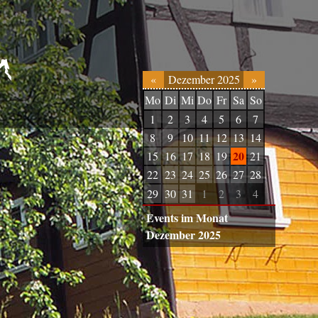
«
Dezember 2025
»
Mo
Di
Mi
Do
Fr
Sa
So
1
2
3
4
5
6
7
8
9
10
11
12
13
14
20
15
16
17
18
19
21
22
23
24
25
26
27
28
29
30
31
1
2
3
4
Events im Monat
Dezember 2025