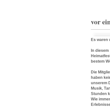
vor ei
Es waren w
In diesem
Heimatfes
bestem Wet
Die Mitgli
haben kei
unserem D
Musik, Ta
Stunden k
Wie immer 
Erlebnisse