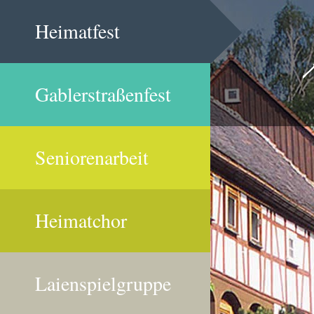
Heimatfest
Gablerstraßenfest
Seniorenarbeit
Heimatchor
Laienspielgruppe