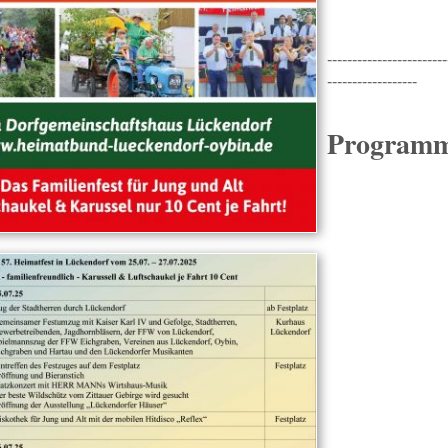
------------------------
------------------
Programm