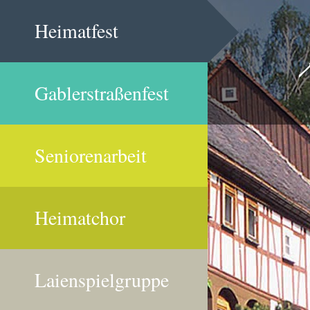
Heimatfest
Gablerstraßenfest
Seniorenarbeit
Heimatchor
Laienspielgruppe