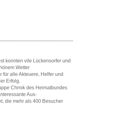
------------------------------------------------
st konnten vile Lückensorfer und
chönem Wetter
 für alle Akteuere, Helfer und
er Erfolg.
ruppe Chrnik des Heimatbundes
interessante Aus-
et, die mehr als 400 Besucher