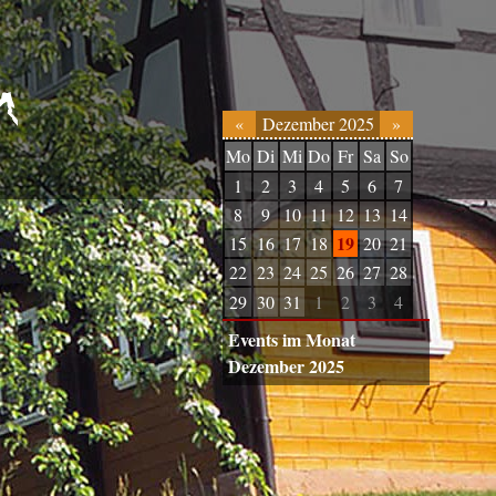
«
Dezember 2025
»
Mo
Di
Mi
Do
Fr
Sa
So
1
2
3
4
5
6
7
8
9
10
11
12
13
14
19
15
16
17
18
20
21
22
23
24
25
26
27
28
29
30
31
1
2
3
4
Events im Monat
Dezember 2025