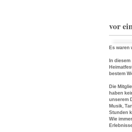
vor ei
Es waren w
In diesem
Heimatfes
bestem Wet
Die Mitgli
haben kei
unserem D
Musik, Ta
Stunden k
Wie immer 
Erlebnisse