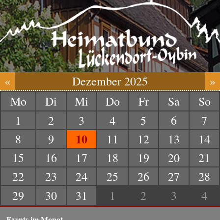
«
Dezember 2025
»
Mo
Di
Mi
Do
Fr
Sa
So
1
2
3
4
5
6
7
10
8
9
11
12
13
14
15
16
17
18
19
20
21
22
23
24
25
26
27
28
29
30
31
1
2
3
4
Events im Monat