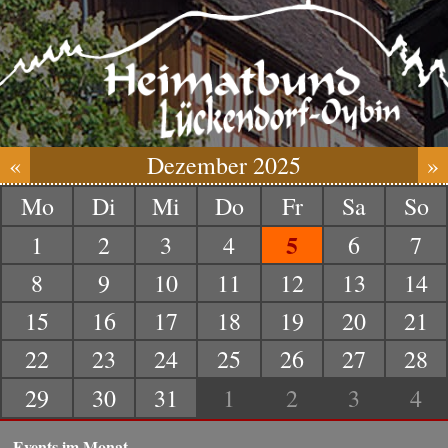
«
Dezember 2025
»
Mo
Di
Mi
Do
Fr
Sa
So
5
1
2
3
4
6
7
8
9
10
11
12
13
14
15
16
17
18
19
20
21
22
23
24
25
26
27
28
29
30
31
1
2
3
4
Events im Monat