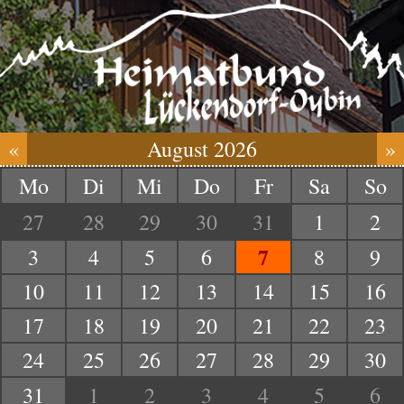
«
August 2026
»
Mo
Di
Mi
Do
Fr
Sa
So
27
28
29
30
31
1
2
7
3
4
5
6
8
9
10
11
12
13
14
15
16
17
18
19
20
21
22
23
24
25
26
27
28
29
30
31
1
2
3
4
5
6